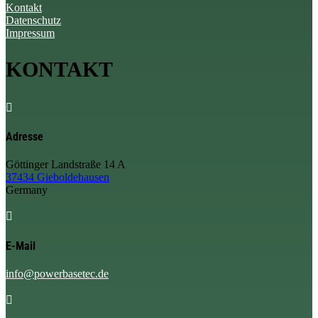
Kontakt
Datenschutz
Impressum
KONTAKT

Adresse
Göttinger Landstraße 14 A
37434 Gieboldehausen
Germany

E-Mail
info@powerbasetec.de
