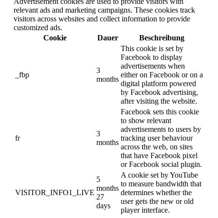
Advertisement cookies are used to provide visitors with
relevant ads and marketing campaigns. These cookies track
visitors across websites and collect information to provide
customized ads.
Cookie
Dauer
Beschreibung
This cookie is set by
Facebook to display
advertisements when
3
_fbp
either on Facebook or on a
months
digital platform powered
by Facebook advertising,
after visiting the website.
Facebook sets this cookie
to show relevant
advertisements to users by
3
fr
tracking user behaviour
months
across the web, on sites
that have Facebook pixel
or Facebook social plugin.
A cookie set by YouTube
5
to measure bandwidth that
months
VISITOR_INFO1_LIVE
determines whether the
27
user gets the new or old
days
player interface.